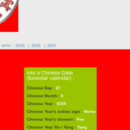
n anno :
2025
|
2026
|
2027
into a Chinese Date
(lunisolar calendar) :
Chinese Day :
27
Chinese Month :
6
Chinese Year :
4724
Chinese Year's zodiac sign :
Horse
Chinese Year's element :
Fire
Chinese Year Yin / Yang :
Yang