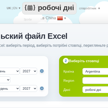
робочі дні
UK
|
EN
▼
співробітник
▼
..в China
▼
Зроби
ьский файл Excel
кожен
l: виберіть період, виберіть потрібні стовпці, перегляньте р
Виберіть стовпці
2
Країна
+
Region
+
Дані