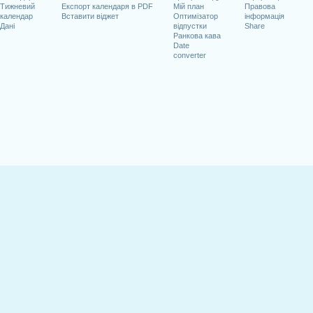
Тижневий
Експорт календаря в PDF
Мій план
Правова
календар
Вставити віджет
Оптимізатор
інформація
Дані
відпустки
Share
Ранкова кава
Date
converter