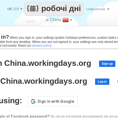
робочі дні
UK
|
EN
▼
співробітник
▼
..в China
▼
Зроби
 in?
кожен
When you sign in, your settings (public holidays preferences, custom dates def
lable from any desktop. When you are not signed in, your settings are only stored t
e lost easily. Read our
privacy policy.
h China.workingdays.org
Sign up
 China.workingdays.org
Log in
 using:
ogle of Facebook password?
No, we do not receive any password, we are jus