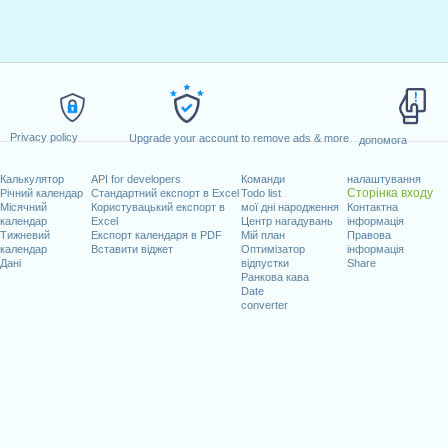
Privacy policy
Upgrade your account to remove ads & more
допомога
Калькулятор
API for developers
Команди
налаштування
Сторінка входу
Річний календар
Стандартний експорт в Excel
Todo list
Місячний
Користувацький експорт в
мої дні народження
Контактна
календар
Excel
Центр нагадувань
інформація
Тижневий
Експорт календаря в PDF
Мій план
Правова
календар
Вставити віджет
Оптимізатор
інформація
Дані
відпустки
Share
Ранкова кава
Date
converter