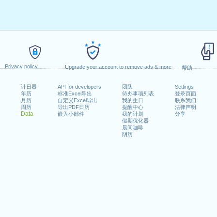
Privacy policy
Upgrade your account to remove ads & more
帮助
计日器
API for developers
团队
Settings
年历
标准Excel导出
待办事项列表
登录页面
月历
自定义Excel导出
我的生日
联系我们
周历
导出PDF日历
提醒中心
法律声明
Data
嵌入小部件
我的计划
分享
假期优化器
晨间咖啡
阴历