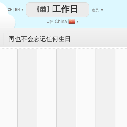
工作日
ZH
|
EN
▼
雇员
▼
..在 China
▼
再也不会忘记任何生日