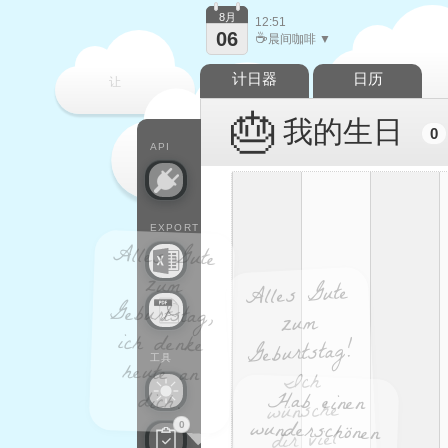
8月
12:51
06
☕
晨间咖啡 ▼
计日器
日历
让
🎂
我的生日
0
每一天
API
EXPORT
Alles Gute
Geburtstag,
ich denke
heute an
zum
Alles Gute
zum
Geburtstag!
工具
Ich
Hab einen
wunderschönen
Tag, genieß
dich.
wünsche
0
dir viel