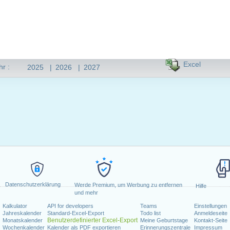
Excel
hr :
2025
|
2026
|
2027
Datenschutzerklärung
Werde Premium, um Werbung zu entfernen
Hilfe
und mehr
Kalkulator
API for developers
Teams
Einstellungen
Jahreskalender
Standard-Excel-Export
Todo list
Anmeldeseite
Benutzerdefinierter Excel-Export
Monatskalender
Meine Geburtstage
Kontakt-Seite
Wochenkalender
Kalender als PDF exportieren
Erinnerungszentrale
Impressum