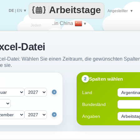
Arbeitstage
DE
|
EN
▼
Angestellter
▼
..in China
▼
Jeden
xcel-Datei
Tag
xcel-Datei: Wählen Sie einen Zeitraum, die gewünschten Spalten
e sie.
Spalten wählen
2
Land
+
Bundesländ
+
Angaben