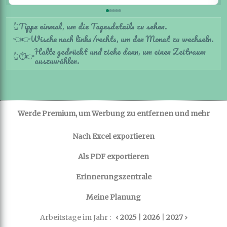
Tippe einmal, um die Tagesdetails zu sehen.
👆
Wische nach links/rechts, um den Monat zu wechseln.
👈
👉
Halte gedrückt und ziehe dann, um einen Zeitraum
👆
⏱️
👉
auszuwählen.
Werde Premium, um Werbung zu entfernen und mehr
Nach Excel exportieren
Als PDF exportieren
Erinnerungszentrale
Meine Planung
Arbeitstage im Jahr :
‹ 2025
|
2026
|
2027 ›