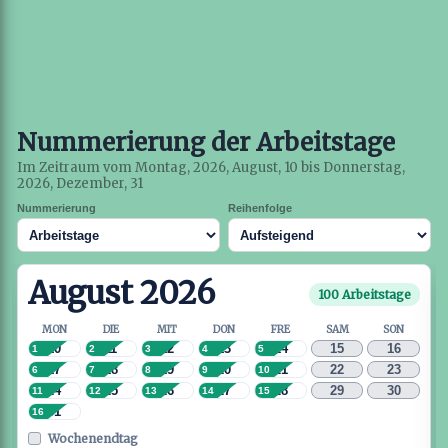
Nummerierung der Arbeitstage
Im Zeitraum vom Montag, 2026, August, 10 bis Donnerstag,
2026, Dezember, 31
Nummerierung
Reihenfolge
August 2026
100 Arbeitstage
MON
DIE
MIT
DON
FRE
SAM
SON
10
11
12
13
14
15
16
1
2
3
4
5
17
18
19
20
21
22
23
6
7
8
9
10
24
25
26
27
28
29
30
11
12
13
14
15
31
16
Wochenendtag