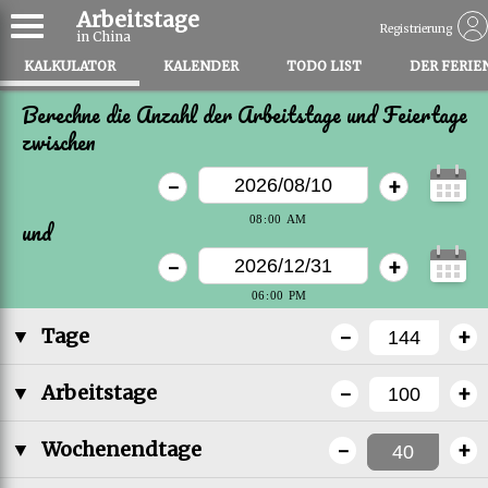
Arbeitstage
Registrierung
in China
KALKULATOR
KALENDER
TODO LIST
DER FERIE
Berechne die Anzahl der Arbeitstage und Feiertage
zwischen
-
+
und
-
+
-
+
▼
Tage
-
+
▼
Arbeitstage
-
+
▼
Wochenendtage