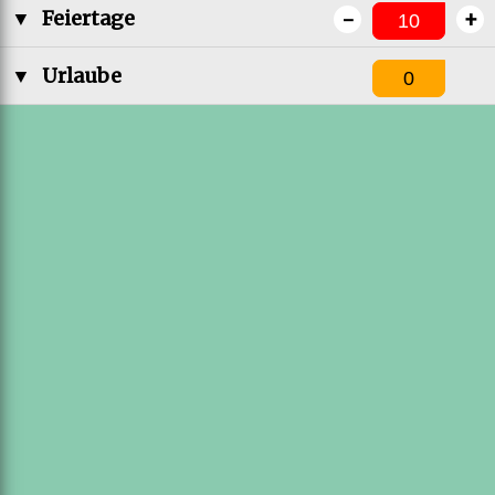
-
+
▼
Feiertage
▼
Urlaube