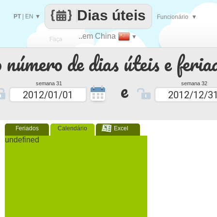
Dias úteis
PT
|
EN
▼
Funcionário
▼
..em China
▼
Faça
 número de dias úteis e feria
cada
e
semana 31
semana 32
Feriados
Calendário
Excel
undefined