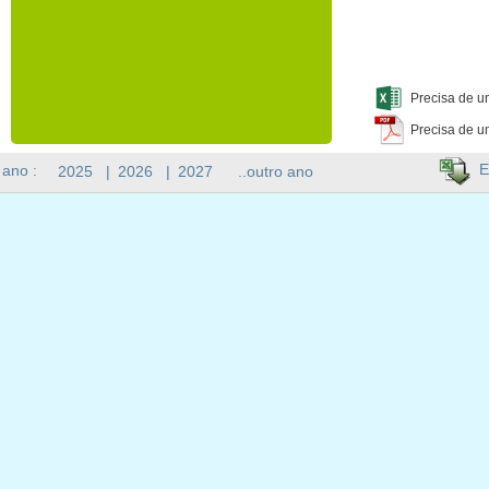
Precisa de u
Precisa de u
E
 ano :
2025
|
2026
|
2027
..outro ano