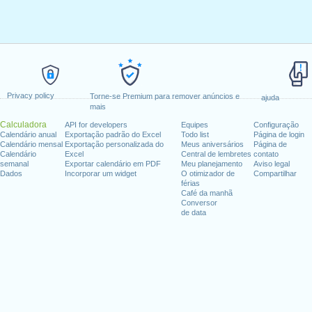
Privacy policy
Torne-se Premium para remover anúncios e
ajuda
mais
Calculadora
API for developers
Equipes
Configuração
Calendário anual
Exportação padrão do Excel
Todo list
Página de login
Calendário mensal
Exportação personalizada do
Meus aniversários
Página de
Calendário
Excel
Central de lembretes
contato
semanal
Exportar calendário em PDF
Meu planejamento
Aviso legal
Dados
Incorporar um widget
O otimizador de
Compartilhar
férias
Café da manhã
Conversor
de data