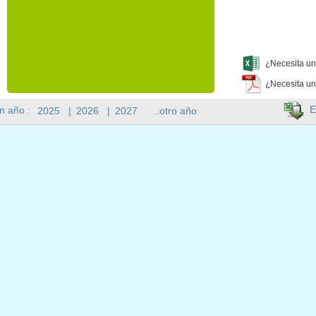
¿Necesita un
¿Necesita un
E
n año :
2025
|
2026
|
2027
..otro año