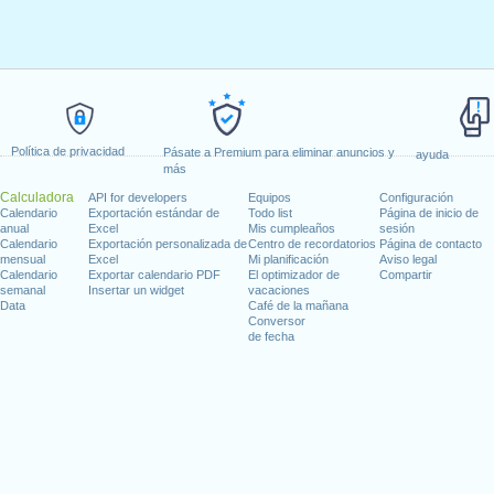
Política de privacidad
Pásate a Premium para eliminar anuncios y
ayuda
más
Calculadora
API for developers
Equipos
Configuración
Calendario
Exportación estándar de
Todo list
Página de inicio de
anual
Excel
Mis cumpleaños
sesión
Calendario
Exportación personalizada de
Centro de recordatorios
Página de contacto
mensual
Excel
Mi planificación
Aviso legal
Calendario
Exportar calendario PDF
El optimizador de
Compartir
semanal
Insertar un widget
vacaciones
Data
Café de la mañana
Conversor
de fecha