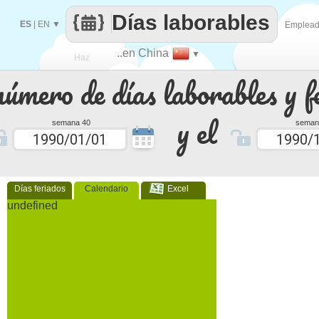
Días laborables
ES
|
EN
▼
Emplea
..en China
▼
Haz
número de días laborables y f
que
y el
semana 40
seman
Días feriados
Calendario
Excel
undefined