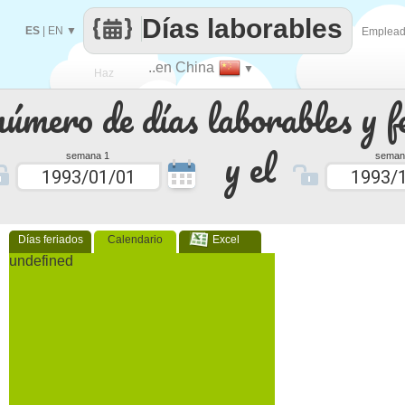
Días laborables
ES
|
EN
▼
Emplea
..en China
▼
Haz
número de días laborables y f
que
y el
semana 1
seman
Días feriados
Calendario
Excel
undefined