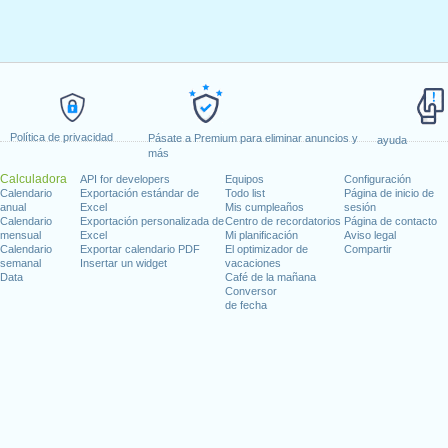
Política de privacidad
Pásate a Premium para eliminar anuncios y
ayuda
más
Calculadora
API for developers
Equipos
Configuración
Calendario
Exportación estándar de
Todo list
Página de inicio de
anual
Excel
Mis cumpleaños
sesión
Calendario
Exportación personalizada de
Centro de recordatorios
Página de contacto
mensual
Excel
Mi planificación
Aviso legal
Calendario
Exportar calendario PDF
El optimizador de
Compartir
semanal
Insertar un widget
vacaciones
Data
Café de la mañana
Conversor
de fecha