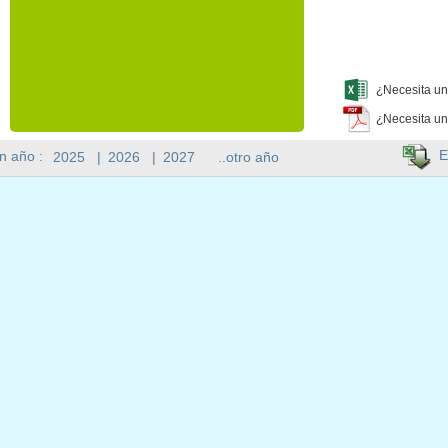
¿Necesita un
¿Necesita un
E
n año :
2025
|
2026
|
2027
..otro año