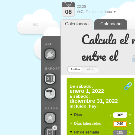
ago
22:28
08
☕
Café de la mañana ▼
Calculadora
Calendario
Haz
Calcula el 
que
API
entre el
EXPORT
Analizar
Añadir
De
sábado,
enero 1, 2022
a
sábado,
diciembre 31, 2022
incluido, hay:
ÚTILES
-
+
Días
▼
-
+
Días laborables
▼
0
-
+
Fin de semana
▼