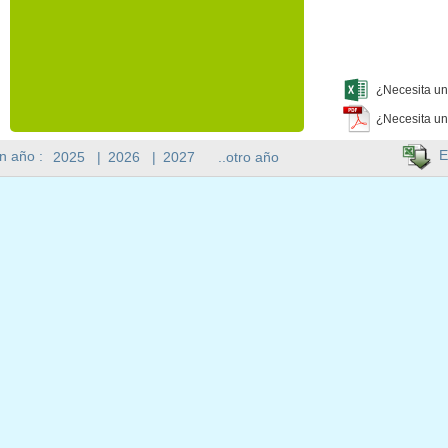
¿Necesita un
¿Necesita un
E
n año :
2025
|
2026
|
2027
..otro año