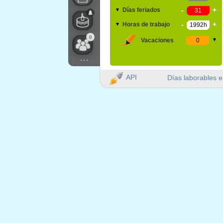
-
+
Días feriados
▼
-
+
Horas de trabajo
▼
0
Vacaciones
▼
...
API
Días laborables e