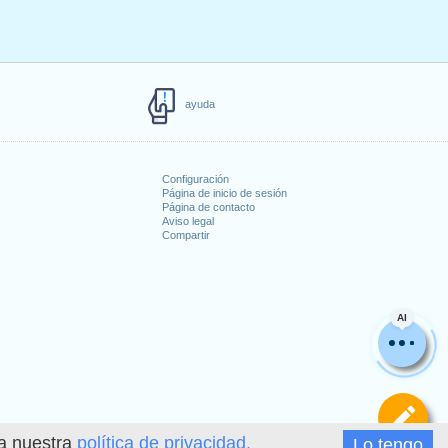
ayuda
Configuración
Página de inicio de sesión
Página de contacto
Aviso legal
Compartir
s
AI
De
ea nuestra
política de privacidad.
Lo tengo