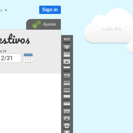
Sign in
do
▼
Ajustes
cada día
estivos
a 24