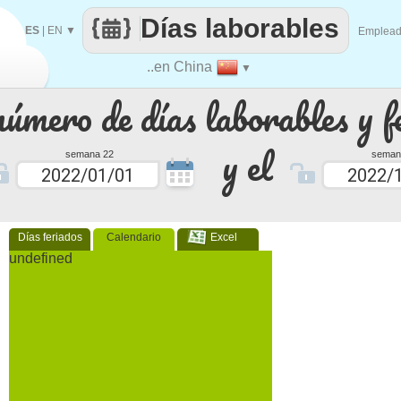
Días laborables
ES
|
EN
▼
Emplea
..en China
▼
número de días laborables y f
y el
semana 22
seman
Días feriados
Calendario
Excel
undefined