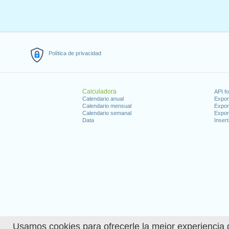
Política de privacidad
Calculadora
API f
Calendario anual
Expor
Calendario mensual
Expor
Calendario semanal
Expor
Data
Insert
Usamos cookies para ofrecerle la mejor experiencia d