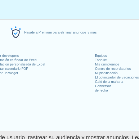
Pásate a Premium para eliminar anuncios y más
or developers
Equipos
tación estándar de Excel
Todo list
tación personalizada de Excel
Mis cumpleaños
tar calendario PDF
Centro de recordatorios
ar un widget
Mi planificación
El optimizador de vacacione
Café de la mañana
Conversor
de fecha
e usuario, rastrear su audiencia y mostrar anuncios. L