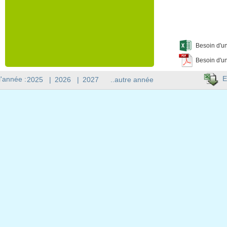
Besoin d'un
Besoin d'un
E
l'année :
2025
|
2026
|
2027
..autre année