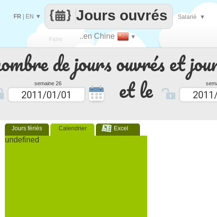
Jours ouvrés
FR
|
EN
▼
Salarié
▼
..en Chine
▼
Faire
nombre de jours ouvrés et jour
que
et le
semaine 26
sema
Jours fériés
Calendrier
Excel
undefined