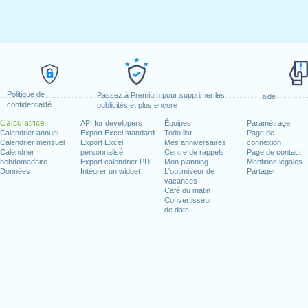
Politique de
Passez à Premium pour supprimer les
aide
confidentialité
publicités et plus encore
Calculatrice
API for developers
Équipes
Paramétrage
Calendrier annuel
Export Excel standard
Todo list
Page de
Calendrier mensuel
Export Excel
Mes anniversaires
connexion
Calendrier
personnalisé
Centre de rappels
Page de contact
hebdomadaire
Export calendrier PDF
Mon planning
Mentions légales
Données
Intégrer un widget
L'optimiseur de
Partager
vacances
Café du matin
Convertisseur
de date