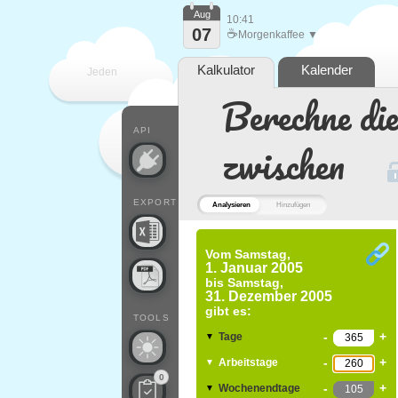
Aug
10:41
07
☕
Morgenkaffee ▼
Kalkulator
Kalender
Jeden
Berechne di
Tag
API
zwischen
EXPORT
Analysieren
Hinzufügen
Vom
Samstag,
1. Januar 2005
bis
Samstag,
31. Dezember 2005
gibt es:
TOOLS
-
+
Tage
▼
-
+
Arbeitstage
▼
0
-
+
Wochenendtage
▼