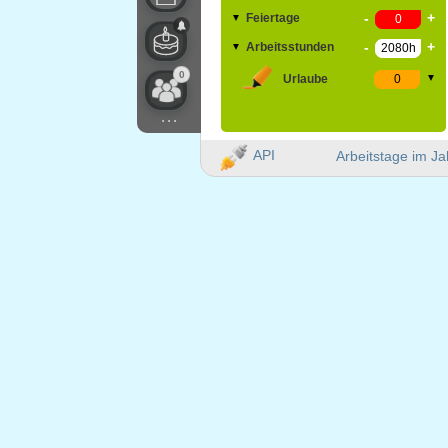
-
+
Feiertage
▼
-
+
Arbeitsstunden
▼
0
Urlaube
▼
...
API
Arbeitstage im Ja