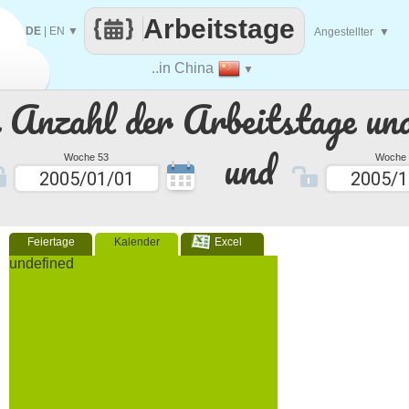
Arbeitstage
DE
|
EN
▼
Angestellter
▼
..in China
▼
e Anzahl der Arbeitstage un
und
Woche 53
Woche 
Feiertage
Kalender
Excel
undefined