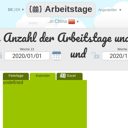
Arbeitstage
DE
|
EN
▼
Angestellter
▼
..in China
▼
Jeden
e Anzahl der Arbeitstage un
Tag
und
Woche 13
Woche 
Feiertage
Kalender
Excel
undefined