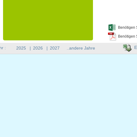
Benötigen 
Benötigen 
E
hr :
2025
|
2026
|
2027
..andere Jahre