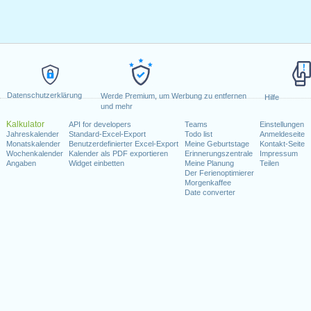
Datenschutzerklärung
Werde Premium, um Werbung zu entfernen
Hilfe
und mehr
Kalkulator
API for developers
Teams
Einstellungen
Jahreskalender
Standard-Excel-Export
Todo list
Anmeldeseite
Monatskalender
Benutzerdefinierter Excel-Export
Meine Geburtstage
Kontakt-Seite
Wochenkalender
Kalender als PDF exportieren
Erinnerungszentrale
Impressum
Angaben
Widget einbetten
Meine Planung
Teilen
Der Ferienoptimierer
Morgenkaffee
Date converter