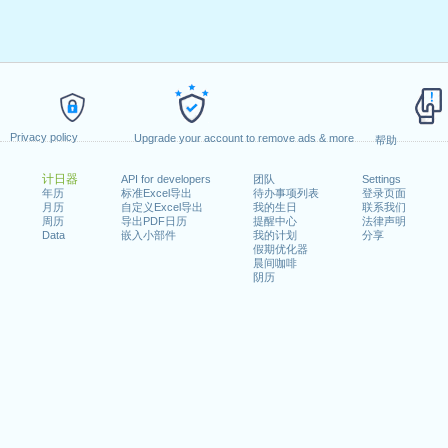
Privacy policy
Upgrade your account to remove ads & more
帮助
计日器
API for developers
团队
Settings
年历
标准Excel导出
待办事项列表
登录页面
月历
自定义Excel导出
我的生日
联系我们
周历
导出PDF日历
提醒中心
法律声明
Data
嵌入小部件
我的计划
分享
假期优化器
晨间咖啡
阴历