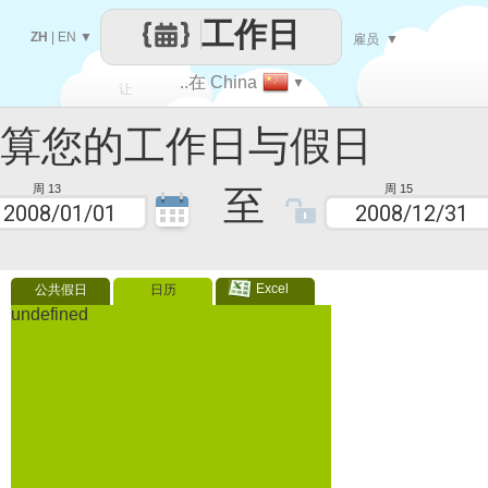
工作日
ZH
|
EN
▼
雇员
▼
..在 China
▼
让
您的工作日与假日
每一天
至
周 13
周 15
Excel
公共假日
日历
undefined