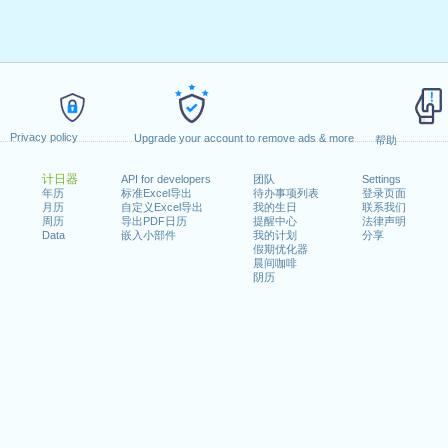
Privacy policy
Upgrade your account to remove ads & more
帮助
计日器
API for developers
团队
Settings
年历
标准Excel导出
待办事项列表
登录页面
月历
自定义Excel导出
我的生日
联系我们
周历
导出PDF日历
提醒中心
法律声明
Data
嵌入小部件
我的计划
分享
假期优化器
晨间咖啡
阴历