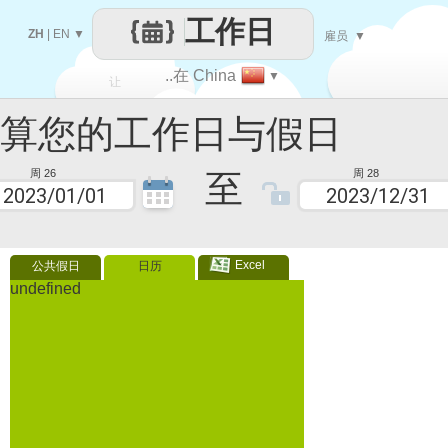
工作日
ZH
|
EN
▼
雇员
▼
..在 China
▼
让
您的工作日与假日
每一天
至
周 26
周 28
Excel
公共假日
日历
undefined